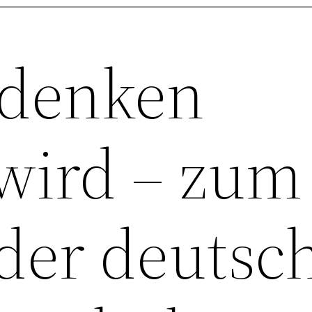
denken
ird – zum 
der deutsc