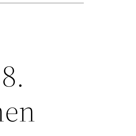
8.
hen